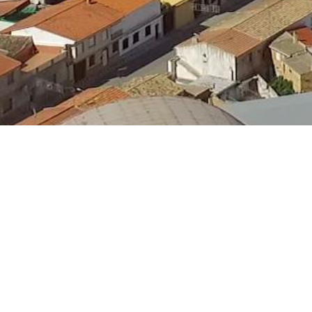
Bienvenid@
A Cenizate