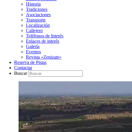
Historia
Tradiciones
Asociaciones
Transporte
Localización
Callejero
Teléfonos de Interés
Enlaces de interés
Galería
Eventos
Revista «Zenizate»
Reserva de Pistas
Contactar
Buscar