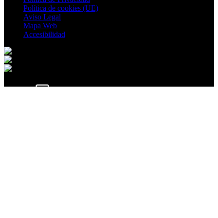
Política de cookies (UE)
Aviso Legal
Mapa Web
Accesibilidad
Correo electrónico
© 2026 Cenizate. All rights reserved.
Ir al contenido
Abrir barra de herramientas
Herramientas de accesibilidad
Aumentar texto
Disminuir texto
Escala de grises
Alto contraste
Contraste negativo